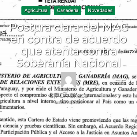
Agricultura
Ganadería
Novedades
Postura clara del MAG
en contra de acuerdo
que atenta contra
Soberanía Nacional
CIFCA Chaco
octubre 5, 2020