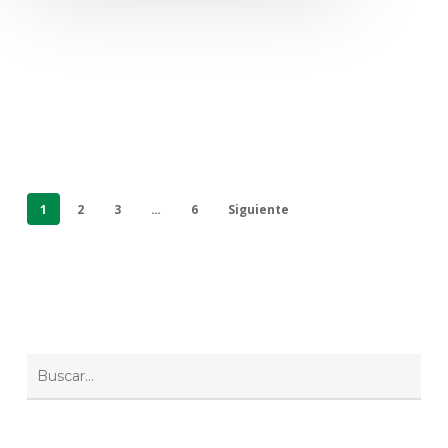
1
2
3
…
6
Siguiente